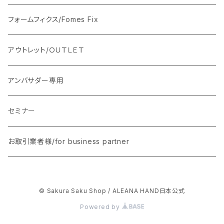
ハーフハンド用セット250枚
シリコンパレット/エルボーレスト
フォームフィクス/Fomes Fix
ハーフフット用セット250枚
ストーンベース
アウトレット/ＯＵＴＬＥＴ
リングフィンガー用セット５０枚
アンバサダー専用
サムフィンガー用セット50枚
セミナー
ミドルフィンガー用セット 50枚
お取引業者様/for business partner
エクストラロングスティレット フルハンド用セット50枚
© Sakura Saku Shop / ALEANA HAND日本公式
Powered by