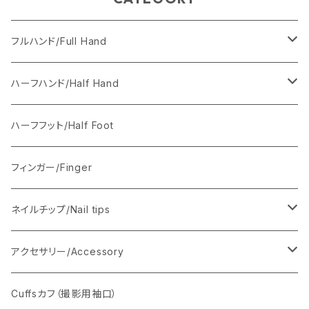
フルハンド/Full Hand
Anais（女性の手）
ハーフハンド/Half Hand
ワイヤーあり
Axel（男性の手）
ワイヤーあり
ハーフフット/Half Foot
ワイヤーなし
ワイヤーなし
フィンガー/Finger
ネイルチップ/Nail tips
ベーシックネイルチップ
アクセサリー/Accessory
フルハンド用セット350枚
ソフトジェルネイルチップ
ホルダー/スタンド
Cuffsカフ（撮影用袖口）