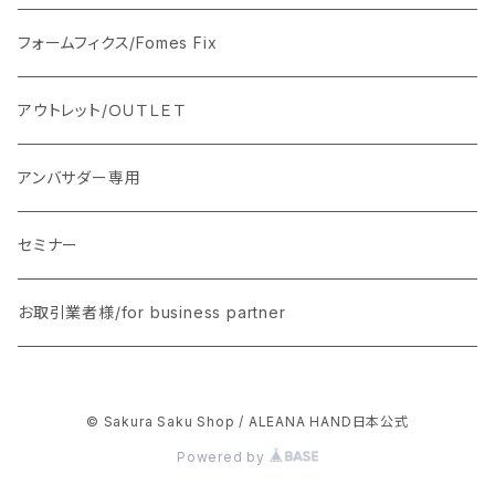
ハーフハンド用セット250枚
シリコンパレット/エルボーレスト
フォームフィクス/Fomes Fix
ハーフフット用セット250枚
ストーンベース
アウトレット/ＯＵＴＬＥＴ
リングフィンガー用セット５０枚
アンバサダー専用
サムフィンガー用セット50枚
セミナー
ミドルフィンガー用セット 50枚
お取引業者様/for business partner
エクストラロングスティレット フルハンド用セット50枚
© Sakura Saku Shop / ALEANA HAND日本公式
Powered by