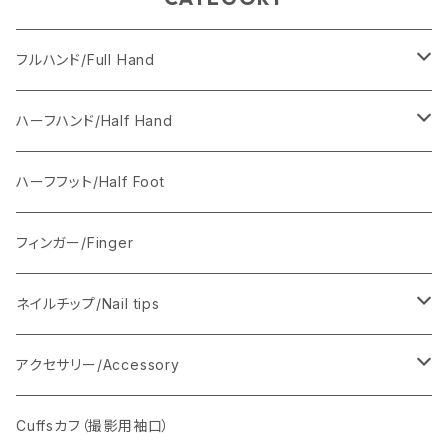
フルハンド/Full Hand
Anais（女性の手）
ハーフハンド/Half Hand
ワイヤーあり
Axel（男性の手）
ワイヤーあり
ハーフフット/Half Foot
ワイヤーなし
ワイヤーなし
フィンガー/Finger
ネイルチップ/Nail tips
ベーシックネイルチップ
アクセサリー/Accessory
フルハンド用セット350枚
ソフトジェルネイルチップ
ホルダー/スタンド
Cuffsカフ（撮影用袖口）