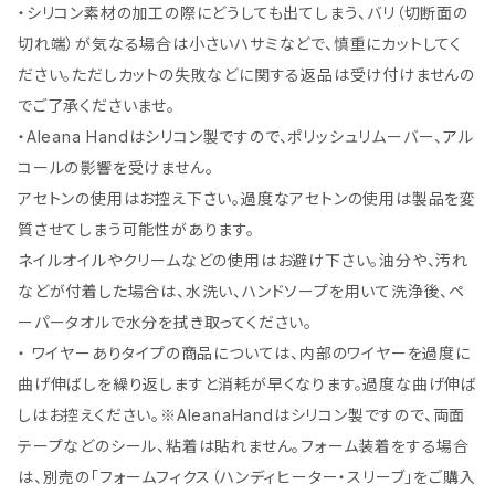
・シリコン素材の加工の際にどうしても出てしまう、バリ（切断面の
切れ端）が気なる場合は小さいハサミなどで、慎重にカットしてく
ださい。ただしカットの失敗などに関する返品は受け付けませんの
でご了承くださいませ。
・Aleana Handはシリコン製ですので、ポリッシュリムーバー、アル
コールの影響を受けません。
アセトンの使用はお控え下さい。過度なアセトンの使用は製品を変
質させてしまう可能性があります。
ネイルオイルやクリームなどの使用はお避け下さい。油分や、汚れ
などが付着した場合は、水洗い、ハンドソープを用いて洗浄後、ペ
ーパータオルで水分を拭き取ってください。
・ ワイヤーありタイプの商品については、内部のワイヤーを過度に
曲げ伸ばしを繰り返しますと消耗が早くなります。過度な曲げ伸ば
しはお控えください。※AleanaHandはシリコン製ですので、両面
テープなどのシール、粘着は貼れません。フォーム装着をする場合
は、別売の「フォームフィクス（ハンディヒーター・スリーブ」をご購入