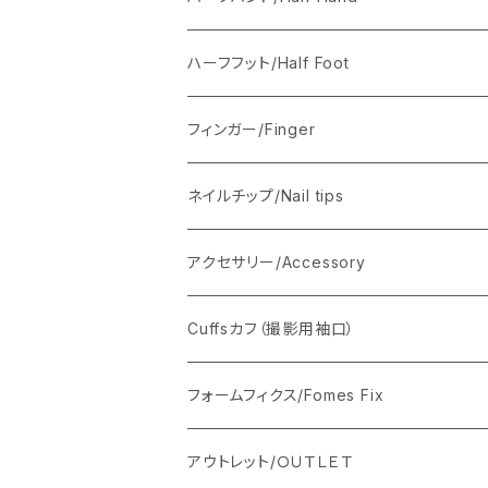
ワイヤーあり
Axel（男性の手）
ワイヤーあり
ハーフフット/Half Foot
ワイヤーなし
ワイヤーなし
フィンガー/Finger
ネイルチップ/Nail tips
ベーシックネイルチップ
アクセサリー/Accessory
フルハンド用セット350枚
ソフトジェルネイルチップ
ホルダー/スタンド
Cuffsカフ（撮影用袖口）
ハーフハンド用セット250枚
シリコンパレット/エルボーレスト
フォームフィクス/Fomes Fix
ハーフフット用セット250枚
ストーンベース
アウトレット/ＯＵＴＬＥＴ