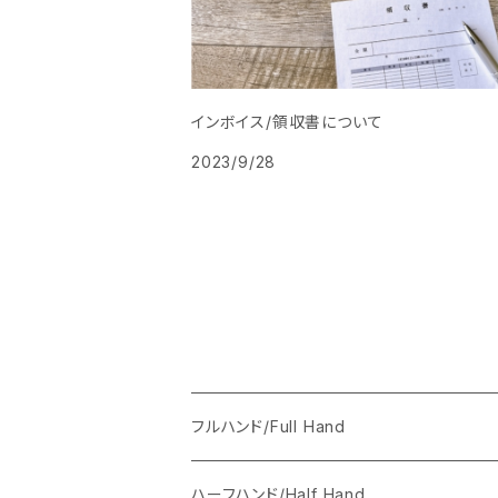
インボイス/領収書について
2023/9/28
フルハンド/Full Hand
Anais（女性の手）
ハーフハンド/Half Hand