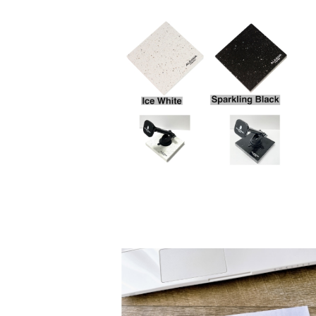
ストーンベース(マグネットホル
ダーサポートベース)/support
¥6,890
base stone