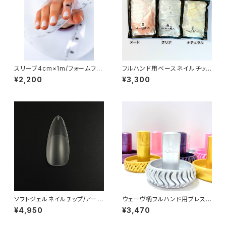
スリーブ4cm×1m/フォームフィ
フルハンド用ベースネイルチップ
クスシステム
セットTips For Full hand
¥2,200
¥3,300
ソフトジェルネイルチップ/アーモ
ウェーヴ柄フルハンド用ブレスレ
ンド/Soft Gel nail tips/Almo
ットホルダー/Holder for Full
¥4,950
¥3,470
nd
Hand