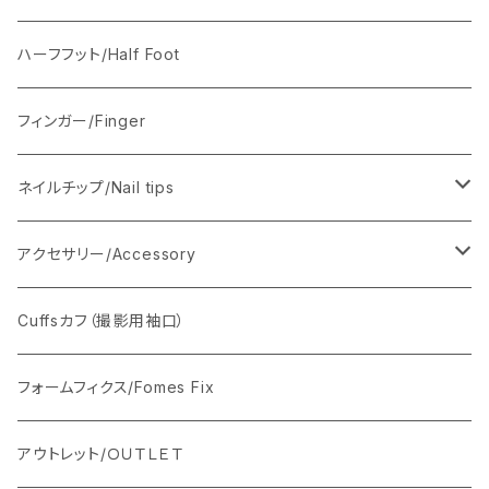
ワイヤーあり
Axel（男性の手）
ワイヤーあり
ハーフフット/Half Foot
ワイヤーなし
ワイヤーなし
フィンガー/Finger
ネイルチップ/Nail tips
ベーシックネイルチップ
アクセサリー/Accessory
フルハンド用セット350枚
ソフトジェルネイルチップ
ホルダー/スタンド
Cuffsカフ（撮影用袖口）
ハーフハンド用セット250枚
シリコンパレット/エルボーレスト
フォームフィクス/Fomes Fix
ハーフフット用セット250枚
ストーンベース
アウトレット/ＯＵＴＬＥＴ