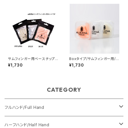
サムフィンガー用ベースチップ5
Boxタイプ/サムフィンガー用/ベ
0枚/tip for thumb finger
ースチップ50枚/Box type/tip
¥1,730
¥1,730
for thumb finger
CATEGORY
フルハンド/Full Hand
Anais（女性の手）
ハーフハンド/Half Hand