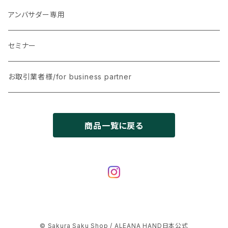
リングフィンガー用セット５０枚
アンバサダー専用
サムフィンガー用セット50枚
セミナー
ミドルフィンガー用セット 50枚
お取引業者様/for business partner
エクストラロングスティレット フルハンド用セット50枚
商品一覧に戻る
© Sakura Saku Shop / ALEANA HAND日本公式