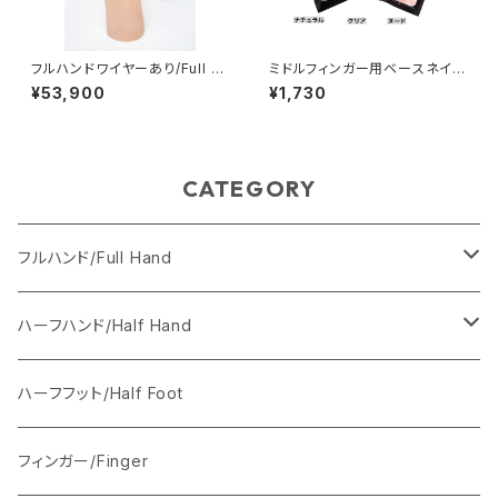
フルハンドワイヤーあり/Full ha
ミドルフィンガー用ベースネイル
nd with wire/ Life Like ,Wi
チップ50枚セットTips for Mid
¥53,900
¥1,730
nter
dle Finger
CATEGORY
フルハンド/Full Hand
Anais（女性の手）
ハーフハンド/Half Hand
ワイヤーあり
Axel（男性の手）
ワイヤーあり
ハーフフット/Half Foot
ワイヤーなし
ワイヤーなし
フィンガー/Finger