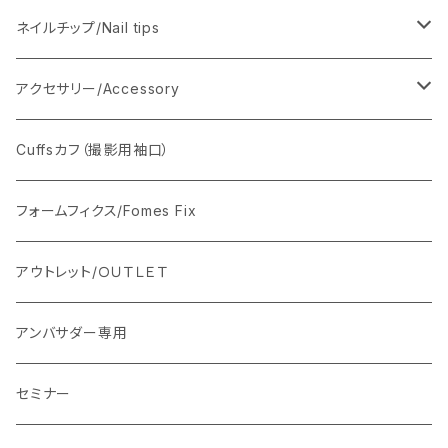
ネイルチップ/Nail tips
ベーシックネイルチップ
アクセサリー/Accessory
フルハンド用セット350枚
ソフトジェルネイルチップ
ホルダー/スタンド
Cuffsカフ（撮影用袖口）
ハーフハンド用セット250枚
シリコンパレット/エルボーレスト
フォームフィクス/Fomes Fix
ハーフフット用セット250枚
ストーンベース
アウトレット/ＯＵＴＬＥＴ
リングフィンガー用セット５０枚
アンバサダー専用
サムフィンガー用セット50枚
セミナー
ミドルフィンガー用セット 50枚