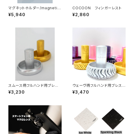
マグネットホルダー/magnetic
COCOON フィンガーレスト
holder
¥5,940
¥2,860
スムース柄フルハンド用ブレス
ウェーヴ柄フルハンド用ブレスレ
レットホルダー/Holder for Ful
ットホルダー/Holder for Full
¥3,230
¥3,470
l Hand
Hand