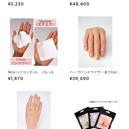
レットホルダー/Holder for Ful
and non wire/Life like,Wint
¥3,230
¥48,400
l Hand
er
Miniシリコンマット パレット
ハーフハンドワイヤーありHalf
Hand with wire/ Life Like ,
¥1,870
¥39,490
Winter