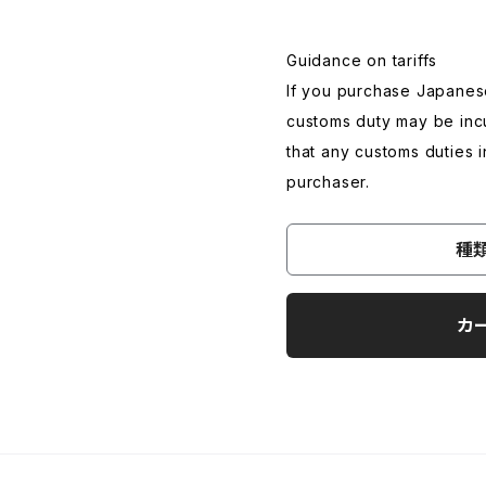
Guidance on tariffs
If you purchase Japanes
customs duty may be incu
that any customs duties 
purchaser.
種
カ