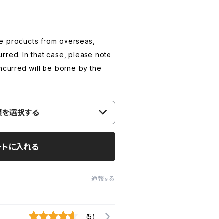
e products from overseas,
rred. In that case, please note
incurred will be borne by the
類を選択する
ートに入れる
通報する
(5)