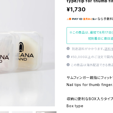
type/tip for thumb fi
¥1,730
なら
手数
※この商品は、最短で8月17日
短到着日に数日追
別途送料がかかります。
送料
¥50,000以上のご注文で国
この商品は海外配送できる商品
サムフィンガー親指にフィット
Nail tips for thumb finger
収納に便利なBOX入りタイ
Box type